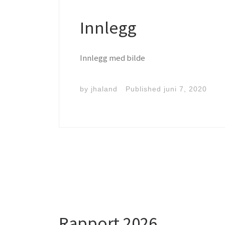
Innlegg
Innlegg med bilde
by
jhaland
Published
juni 7, 2020
Rapport 2026