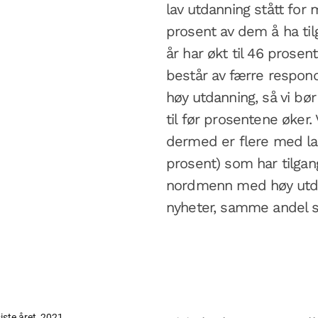
lav utdanning stått for 
prosent av dem å ha tilg
år har økt til 46 prose
består av færre respo
høy utdanning, så vi bø
til før prosentene øker. 
dermed er flere med l
prosent) som har tilgang
nordmenn med høy utdann
nyheter, samme andel so