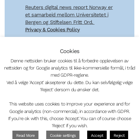
Reuters digital news report Norway er
et samarbeid mellom Universitetet i
Bergen og Stiftelsen Fritt Ord.
Privacy & Cookies Policy
Cookies
Denne nettsiden bruker cookies til å forbedre opplevelsen av
nettsiden og for Google analytics til ikke-kommersielle formål, i tråd
med GDPR-reglene.
Ved å velge 'Accept' aksepterer du dette. Du kan selvfølgelig velge
'Reject' dersom du ønsker det.
This website uses cookies to improve your experience and for
Google analytics (non-commercial), in accordance with GDPR.
If you're ok with this, choose 'Accept'. You can of course choose
© 2026
Nyhetsbruk
– All rights reserved
'Reject' if you wish.
Powered by
WP
– Designed with the
Customizr theme
Read More
Cookie settings
Accept
Reject