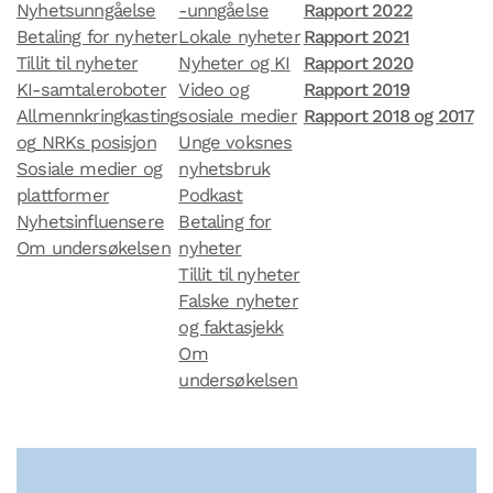
Nyhetsunngåelse
-unngåelse
Rapport 2022
Betaling for nyheter
Lokale nyheter
Rapport 2021
Tillit til nyheter
Nyheter og KI
Rapport 2020
KI-samtaleroboter
Video og
Rapport 2019
Allmennkringkasting
sosiale medier
Rapport 2018 og 2017
og
NRKs posisjon
Unge voksnes
Sosiale medier og
nyhetsbruk
plattformer
Podkast
Nyhetsinfluensere
Betaling for
Om undersøkelsen
nyheter
Tillit til nyheter
Falske nyheter
og faktasjekk
Om
undersøkelsen