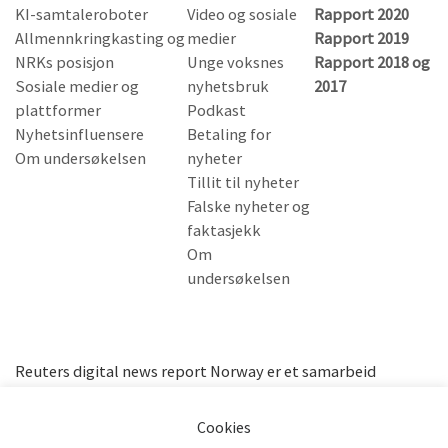
KI-samtaleroboter
Video og sosiale
Rapport 2020
Allmennkringkasting og
medier
Rapport 2019
NRKs posisjon
Unge voksnes
Rapport 2018 og
Sosiale medier og
nyhetsbruk
2017
plattformer
Podkast
Nyhetsinfluensere
Betaling for
Om undersøkelsen
nyheter
Tillit til nyheter
Falske nyheter og
faktasjekk
Om
undersøkelsen
Reuters digital news report Norway er et samarbeid
mellom Universitetet i Bergen og Stiftelsen Fritt Ord.
Privacy & Cookies Policy
Cookies