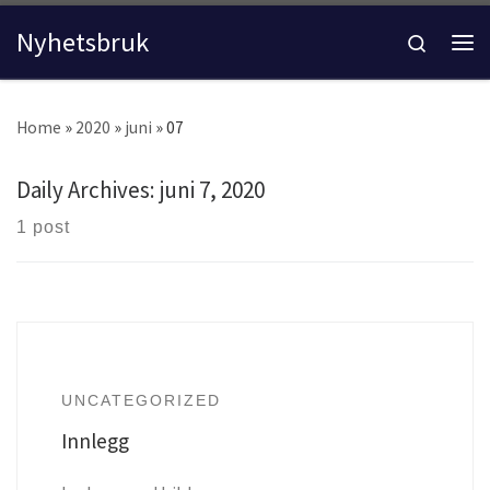
Skip to content
Nyhetsbruk
Search
Me
Home
»
2020
»
juni
»
07
Daily Archives:
juni 7, 2020
1 post
UNCATEGORIZED
Innlegg